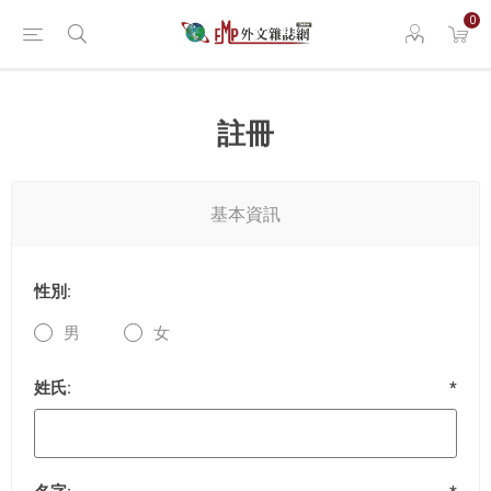
0
註冊
基本資訊
性別:
男
女
姓氏:
*