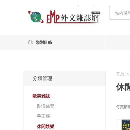
類別目錄
首頁
分類管理
休
歐美雜誌
裝潢佈置
每頁顯
手工藝
休閒娛樂