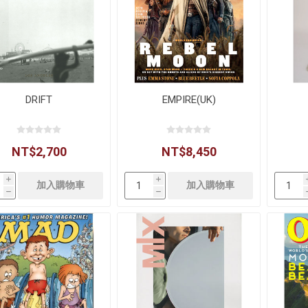
DRIFT
EMPIRE(UK)
NT$2,700
NT$8,450
i
i
h
h