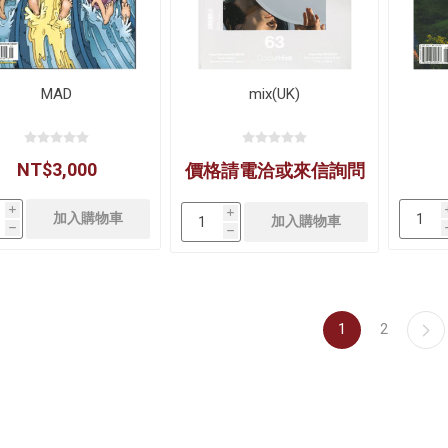
MAD
mix(UK)
NT$3,000
價格請電洽或來信詢問
i
i
h
h
1
2