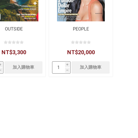
OUTSIDE
PEOPLE
NT$3,300
NT$20,000
i
i
h
h