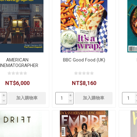
AMERICAN
BBC Good Food (UK)
INEMATOGRAPHER
NT$6,000
NT$8,160
i
i
h
h