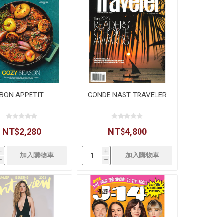
BON APPETIT
CONDE NAST TRAVELER
NT$2,280
NT$4,800
i
i
h
h