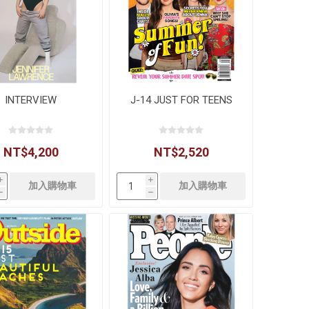
INTERVIEW
J-14 JUST FOR TEENS
NT$4,200
NT$2,520
i
i
h
h