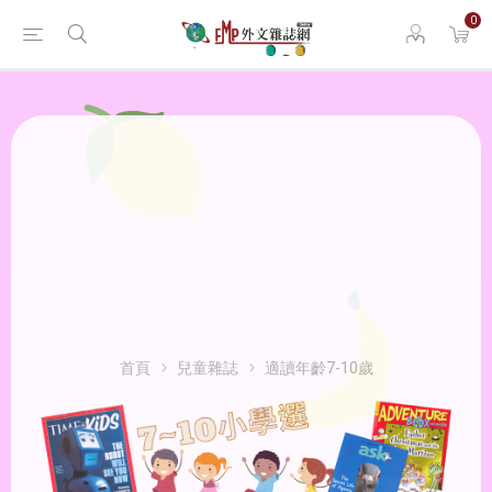
0
首頁
兒童雜誌
適讀年齡7-10歲