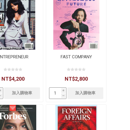
ENTREPRENEUR
FAST COMPANY
NT$4,200
NT$2,800
i
i
h
h