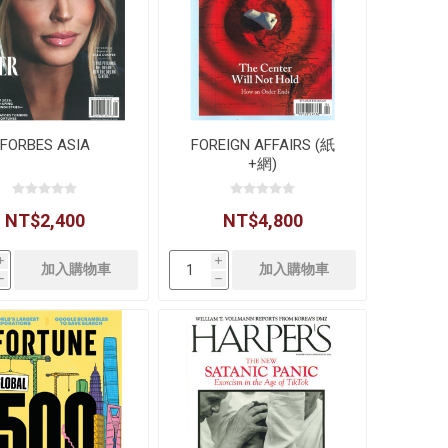
FORBES ASIA
FOREIGN AFFAIRS (紙
+網)
NT$2,400
NT$4,800
i
i
h
h