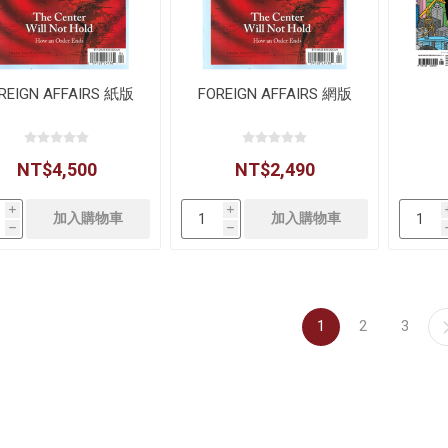
REIGN AFFAIRS 紙版
FOREIGN AFFAIRS 網版
NT$4,500
NT$2,490
i
i
h
h
1
2
3