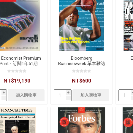
 Economist Premium
Bloomberg
 Print - 訂閱1年51期
Businessweek 單本雜誌
NT$19,190
NT$600
i
i
h
h