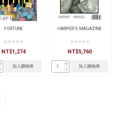
FORTUNE
HARPER’S MAGAZINE
NT$1,274
NT$5,760
i
i
h
h