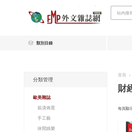
類別目錄
首頁
分類管理
財
歐美雜誌
裝潢佈置
每頁顯
手工藝
休閒娛樂