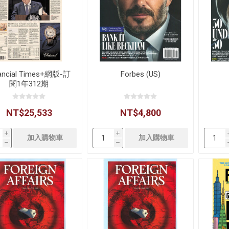
ancial Times+網版-訂
Forbes (US)
閱1年312期
NT$25,533
NT$4,800
i
i
h
h