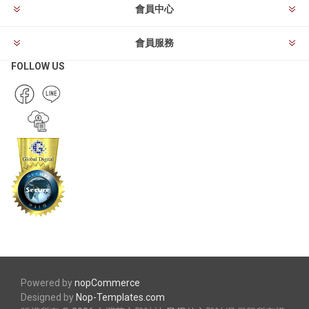
會員中心
會員服務
FOLLOW US
Powered by
nopCommerce
Designed by
Nop-Templates.com