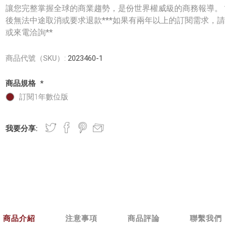
讓您完整掌握全球的商業趨勢，是份世界權威級的商務報導。 
後無法中途取消或要求退款***如果有兩年以上的訂閱需求，
或來電洽詢**
商品代號（SKU）:
2023460-1
商品規格
*
訂閱1年數位版
我要分享:
商品介紹
注意事項
商品評論
聯繫我們