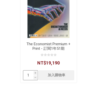
The Economist Premium +
Print - 訂閱1年51期
NT$19,190
i
h