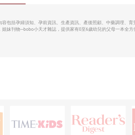
內容包括孕婦須知、孕前資訊、生產資訊、產後照顧、中藥調理、育
姐妹刊物─bobo小天才雜誌，提供家有0至6歲幼兒的父母一本全