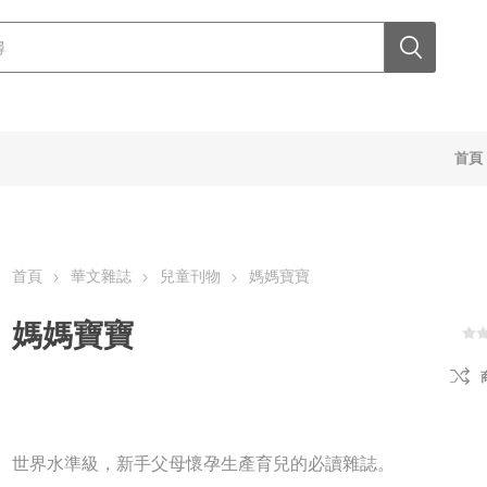
首頁
首頁
華文雜誌
兒童刊物
媽媽寶寶
媽媽寶寶
世界水準級，新手父母懷孕生產育兒的必讀雜誌。