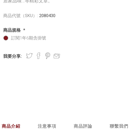
居家品味…等精彩文章。
商品代號（SKU）:
2080430
商品規格
*
訂閱1年6期含掛號
我要分享:
商品介紹
注意事項
商品評論
聯繫我們