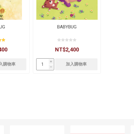
UG
BABYBUG
400
NT$2,400
i
h