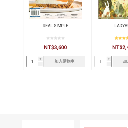
REAL SIMPLE
LADYB
NT$3,600
NT$2,
i
i
h
h