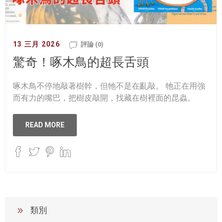
13 三月 2026
評論 (0)
驚奇！啄木鳥的超長舌頭
啄木鳥不停地敲著樹幹，但牠不是在亂敲。 牠正在用強
而有力的嘴巴，把樹皮敲開，找藏在樹裡面的昆蟲。
READ MORE
類別