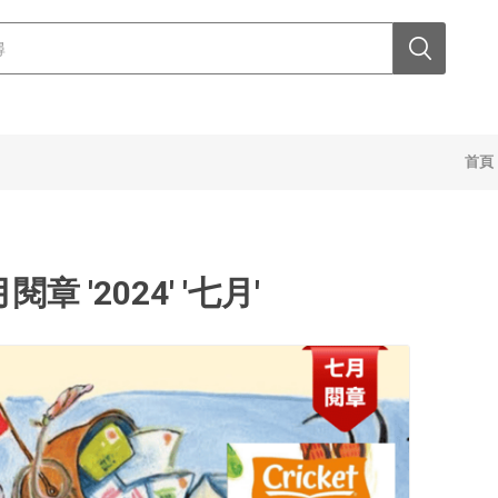
首頁
閱章 '2024' '七月'