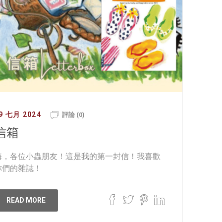
9 七月 2024
評論 (0)
信箱
嗨，各位小蟲朋友！這是我的第一封信！我喜歡
你們的雜誌！
READ MORE