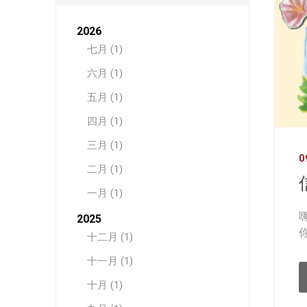
2026
七月 (1)
六月 (1)
五月 (1)
四月 (1)
三月 (1)
0
二月 (1)
一月 (1)
2025
十二月 (1)
十一月 (1)
十月 (1)