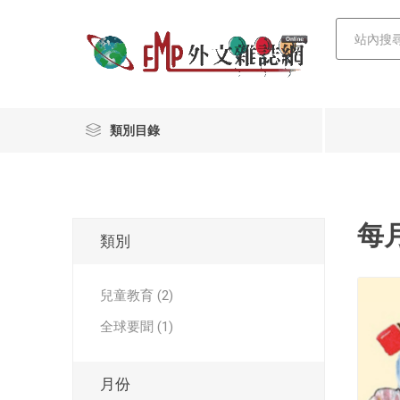
類別目錄
每月
類別
兒童教育 (2)
全球要聞 (1)
月份