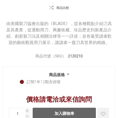
商品比較
由美國製刀協會出版的《BLADE》，從各種觀點介紹刀具
及其產業，從運動用刀、興趣收藏、珍品歷史到新產品介
紹、創新製刀法及相關法律等一一詳述；並有最受讀者歡
迎的藝術觀賞用刀展示，讓讀者一窺刀具世界的精緻。
商品代號（SKU）:
2120210
商品規格
*
訂閱1年12期含掛號
價格請電洽或來信詢問
i
h