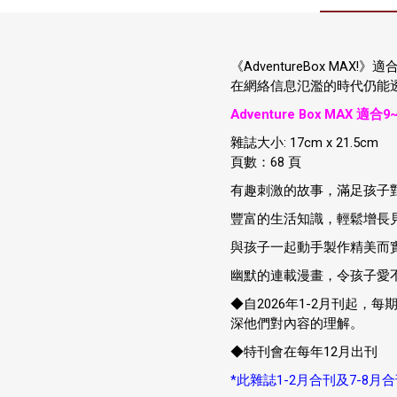
《AdventureBox 
在網絡信息氾濫的時代仍能
Adventure Box MAX 適合9
雜誌大小: 17cm x 21.5cm
頁數：68 頁
有趣刺激的故事，滿足孩子
豐富的生活知識，輕鬆增長
與孩子一起動手製作精美而
幽默的連載漫畫，令孩子愛
◆自2026年1-2月刊起
深他們對內容的理解。
◆特刊會在每年12月出刊
*此雜誌1-2月合刊及7-8月