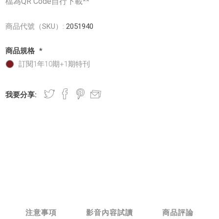
檔為QR Code自行下載**
商品代號（SKU）:
2051940
商品規格
*
訂閱1年10期+1期特刊
我要分享:
注意事項
影音內容試讀
商品評論