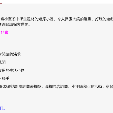
MAX!》適合國小至初中學生題材的短篇小說、令人捧腹大笑的漫畫、好玩
透過閱讀探索世界。
~14歲
對閱讀的渴求
見聞
實用的生活小物
不釋手
，每期BOX雜誌新增詞彙表欄位。專欄包含詞彙、小測驗和互動活動，
合刊。