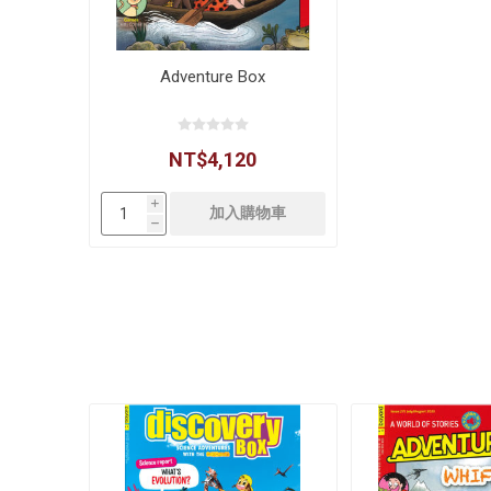
Adventure Box
NT$4,120
i
h