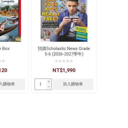
e Box
預購Scholastic News Grade
5-6 (2026-2027學年)
120
NT$1,990
i
h