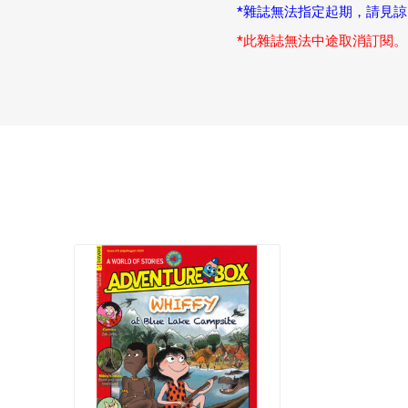
*雜誌無法指定起期，請見諒
*此雜誌無法中途取消訂閱。