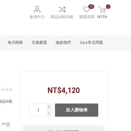
(0)
0
會員中心
商品比較列表
願望清單
NT$0
每月閱章
兒童嚴選
連絡我們
Q&A常見問題
NT$4,120
商品比較
i
h
**音