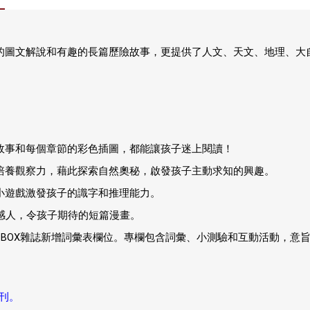
的圖文解說和有趣的長篇歷險故事，更提供了人文、天文、地理、大
。
故事和每個章節的彩色插圖，都能讓孩子迷上閱讀！
培養觀察力，藉此探索自然奧秘，啟發孩子主動求知的興趣。
小遊戲激發孩子的識字和推理能力。
溫馨感人，令孩子期待的短篇漫畫。
，每期BOX雜誌新增詞彙表欄位。專欄包含詞彙、小測驗和互動活動，
合刊。