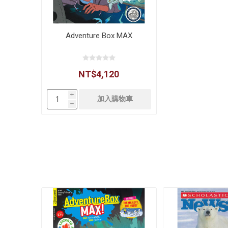
Adventure Box MAX
NT$4,120
i
h