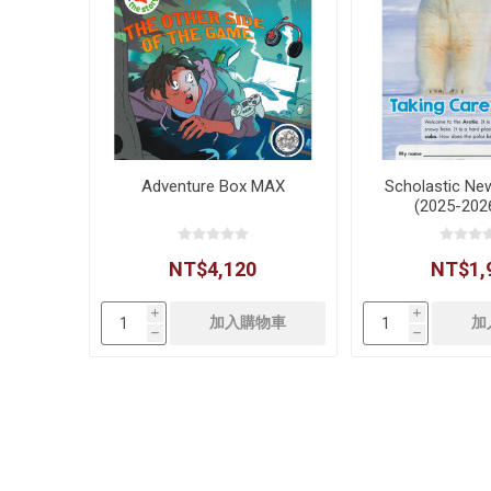
Adventure Box MAX
Scholastic Ne
(2025-20
NT$4,120
NT$1,
i
i
h
h