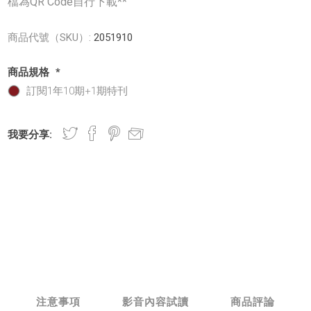
檔為QR Code自行下載**
商品代號（SKU）:
2051910
商品規格
*
訂閱1年10期+1期特刊
我要分享:
注意事項
影音內容試讀
商品評論