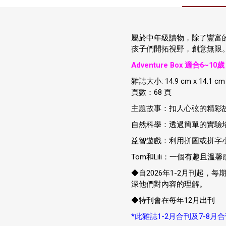
屬於中年級讀物，除了豐富
孩子們開拓視野，創意無限
Adventure Box 適合6~10歲
雜誌大小: 14.9 cm x 14.1 cm
頁數：68 頁
主題故事：扣人心弦的精彩
自然科學：透過簡單的實驗
益智遊戲：利用拼圖或拼字
Tom和Lili：一個有趣且
◆自2026年1-2月刊起
深他們對內容的理解。
◆特刊會在每年12月出刊
*此雜誌1-2月合刊及7-8月