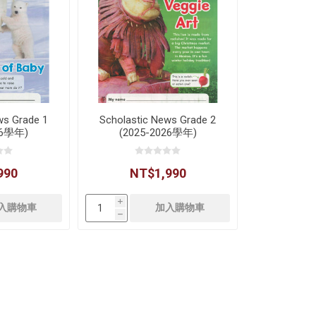
ws Grade 1
Scholastic News Grade 2
26學年)
(2025-2026學年)
990
NT$1,990
i
h