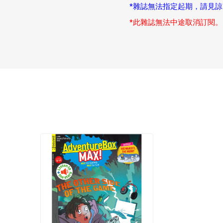
*雜誌無法指定起期，請見諒
*此雜誌無法中途取消訂閱。