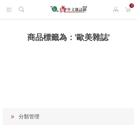
0
商品標籤為：'歐美雜誌'
分類管理