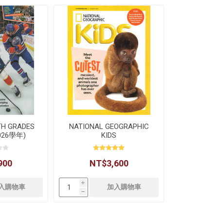
ATH GRADES
NATIONAL GEOGRAPHIC
2026學年)
KIDS
900
NT$3,600
i
h