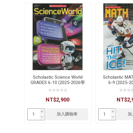
Scholastic Science World
Scholastic M
GRADES 6-10 (2025-2026學
6-9 (2025-
年)
NT$2,900
NT$2,
i
i
h
h