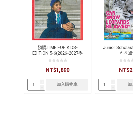
預購TIME FOR KIDS-
Junior Scholas
6-8 
EDITION 5-6(2026-2027學
年)
NT$1,890
NT$2
i
i
h
h