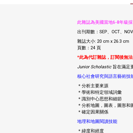
此雜誌為美國當地6-8年級
出刊期數：SEP、OCT、NOV、
雜誌大小: 20 cm x 26.3 cm
頁數：24 頁
*此為代訂雜誌，
訂閱後無法
Junior Scholastic
旨在滿足
核心社會研究與語言藝術技
＊分析主要來源
＊學術和特定領域詞彙
＊識別中心思想和細節
＊分析地圖，圖表，圖形和
＊確定因果關係
地理和地圖閱讀技能
＊緯度和經度